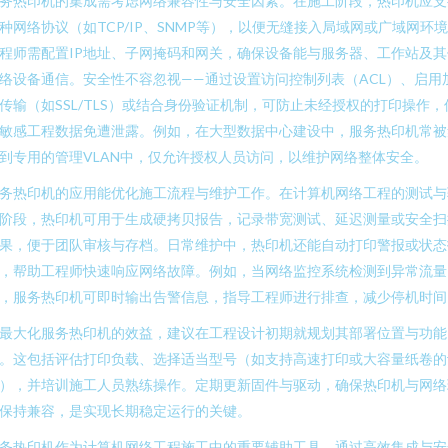
务热印机的集成需考虑网络兼容性与安全因素。在施工阶段，热印机应支
种网络协议（如TCP/IP、SNMP等），以便无缝接入局域网或广域网环
程师需配置IP地址、子网掩码和网关，确保设备能与服务器、工作站及其
络设备通信。安全性不容忽视——通过设置访问控制列表（ACL）、启用
传输（如SSL/TLS）或结合身份验证机制，可防止未经授权的打印操作，
敏感工程数据免遭泄露。例如，在大型数据中心建设中，服务热印机常被
到专用的管理VLAN中，仅允许授权人员访问，以维护网络整体安全。
务热印机的应用能优化施工流程与维护工作。在计算机网络工程的测试与
阶段，热印机可用于生成硬拷贝报告，记录带宽测试、延迟测量或安全扫
果，便于团队审核与存档。日常维护中，热印机还能自动打印警报或状态
，帮助工程师快速响应网络故障。例如，当网络监控系统检测到异常流量
，服务热印机可即时输出告警信息，指导工程师进行排查，减少停机时间
最大化服务热印机的效益，建议在工程设计初期就规划其部署位置与功能
。这包括评估打印负载、选择适当型号（如支持高速打印或大容量纸卷的
），并培训施工人员熟练操作。定期更新固件与驱动，确保热印机与网络
保持兼容，是实现长期稳定运行的关键。
务热印机作为计算机网络工程施工中的重要辅助工具，通过高效集成与安