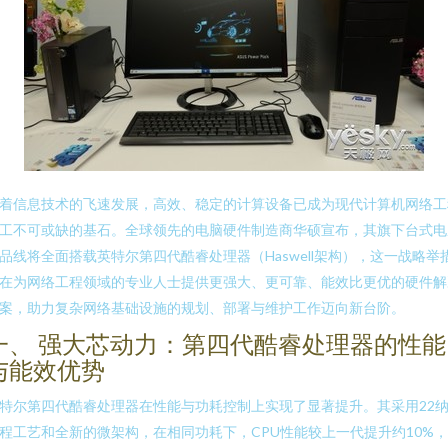
着信息技术的飞速发展，高效、稳定的计算设备已成为现代计算机网络工
工不可或缺的基石。全球领先的电脑硬件制造商华硕宣布，其旗下台式电
品线将全面搭载英特尔第四代酷睿处理器（Haswell架构），这一战略举
在为网络工程领域的专业人士提供更强大、更可靠、能效比更优的硬件解
案，助力复杂网络基础设施的规划、部署与维护工作迈向新台阶。
一、 强大芯动力：第四代酷睿处理器的性能
与能效优势
特尔第四代酷睿处理器在性能与功耗控制上实现了显著提升。其采用22
程工艺和全新的微架构，在相同功耗下，CPU性能较上一代提升约10%