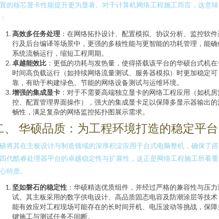
置的核芯显卡性能提升更为显著。对于计算机网络工程施工而言，这意味
：
高效多任务处理
：在网络拓扑设计、配置模拟、协议分析、监控软件
行及后台编译等场景中，更强的多核性能与更智能的功耗管理，能确
系统流畅运行，缩短工程周期。
卓越能效比
：更低的功耗与发热量，使得搭载该平台的华硕台式机在
时间高负载运行（如持续网络流量测试、服务器模拟）时更加稳定可
靠，有助于构建绿色、节能的网络设备测试与运维环境。
增强的集成显卡
：对于不需要高端独立显卡的网络工程应用（如机房
控、配置管理界面操作），强大的集成显卡足以保障多显示器输出的
畅性，满足复杂的网络监控拓扑图展示需求。
二、 华硕品质：为工程环境打造的稳定平台
硕将其在主板设计与制造领域的深厚积淀应用于台式电脑整机，确保了搭
四代酷睿处理器平台的卓越稳定性与扩展性，这正是网络工程施工所看重
心特质。
坚如磐石的稳定性
：华硕精选优质组件，并经过严格的兼容性与压力
试。其主板采用的数字供电设计、高品质固态电容及防潮涂层等技术
能有效应对工程现场可能存在的长时间开机、电压波动等挑战，保障
键施工与测试任务不间断。