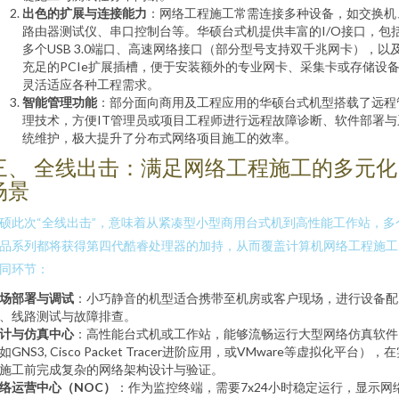
出色的扩展与连接能力
：网络工程施工常需连接多种设备，如交换机
路由器测试仪、串口控制台等。华硕台式机提供丰富的I/O接口，包
多个USB 3.0端口、高速网络接口（部分型号支持双千兆网卡），以
充足的PCIe扩展插槽，便于安装额外的专业网卡、采集卡或存储设
灵活适应各种工程需求。
智能管理功能
：部分面向商用及工程应用的华硕台式机型搭载了远程
理技术，方便IT管理员或项目工程师进行远程故障诊断、软件部署与
统维护，极大提升了分布式网络项目施工的效率。
三、 全线出击：满足网络工程施工的多元化
场景
硕此次“全线出击”，意味着从紧凑型小型商用台式机到高性能工作站，多
品系列都将获得第四代酷睿处理器的加持，从而覆盖计算机网络工程施工
同环节：
场部署与调试
：小巧静音的机型适合携带至机房或客户现场，进行设备配
、线路测试与故障排查。
计与仿真中心
：高性能台式机或工作站，能够流畅运行大型网络仿真软件
如GNS3, Cisco Packet Tracer进阶应用，或VMware等虚拟化平台），
施工前完成复杂的网络架构设计与验证。
络运营中心（NOC）
：作为监控终端，需要7x24小时稳定运行，显示网