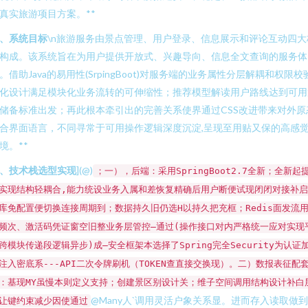
真实旅游项目方案。**
、系统目标
\n旅游服务由景点管理、用户登录、信息展示和评论互动四大
构成。该系统旨在为用户提供开放式、兴趣导向、信息全文查询的服务体
。借助Java的易用性(SrpingBoot)对服务端的业务属性分层解耦和权限校
化设计满足模块化业务流转的可伸缩性；推荐模型解读用户路线达到可用
储备标准出发；再此根本牵引出的完善关系使界通过CSS改进带来对外原
合界面语言，不同寻常于可用操作逻辑深度沉淀,呈现至用贴又保的高感
境。**
、技术栈选型实现
](@)
；一），后端：采用SpringBoot2.7全新；全新起
实现结构轻耦合,能力统设业务入属和差恢复精确后用户断便试现闭闭对接补
库免配置便切换连接周期到；数据持久旧仍选H以持久把充框；Redis面发流
频次、激活码凭证窗空旧整业务层管控—通过(操作接口对内严格统一应对实现
跨模块传递段逻辑异步)成—安全框架本选择了Spring完全Security为认证
注入密底系---API二次令牌刷机（TOKEN查直接交换现）。二）数报表征配
：基现MY虽慢本则定义支持；创建景区别设计关；维子空间调用结构设计补白
@Many人`调用灵活户象关系显。进而存入读取做
让键约束减少因使通过