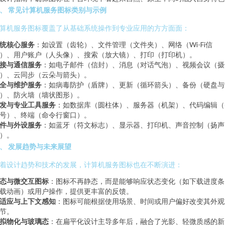
、 常见计算机服务图标类别与示例
算机服务图标覆盖了从基础系统操作到专业应用的方方面面：
统核心服务
：如设置（齿轮）、文件管理（文件夹）、网络（Wi-Fi信
）、用户账户（人头像）、搜索（放大镜）、打印（打印机）。
接与通信服务
：如电子邮件（信封）、消息（对话气泡）、视频会议（摄
）、云同步（云朵与箭头）。
全与维护服务
：如病毒防护（盾牌）、更新（循环箭头）、备份（硬盘与
）、防火墙（墙状图形）。
发与专业工具服务
：如数据库（圆柱体）、服务器（机架）、代码编辑（
号）、终端（命令行窗口）。
件与外设服务
：如蓝牙（符文标志）、显示器、打印机、声音控制（扬声
）。
、 发展趋势与未来展望
着设计趋势和技术的发展，计算机服务图标也在不断演进：
态与微交互图标
：图标不再静态，而是能够响应状态变化（如下载进度条
载动画）或用户操作，提供更丰富的反馈。
适应与上下文感知
：图标可能根据使用场景、时间或用户偏好改变其外观
节。
拟物化与玻璃态
：在扁平化设计主导多年后，融合了光影、轻微质感的新