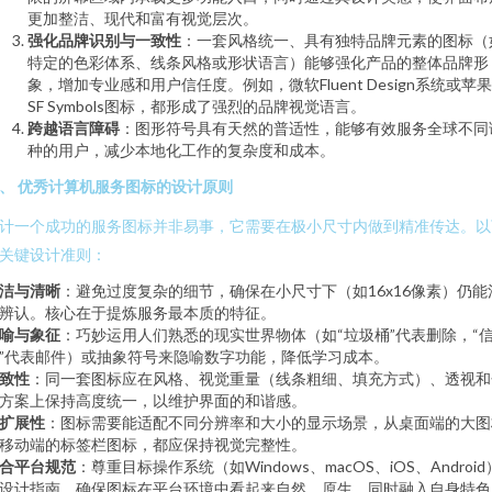
更加整洁、现代和富有视觉层次。
强化品牌识别与一致性
：一套风格统一、具有独特品牌元素的图标（
特定的色彩体系、线条风格或形状语言）能够强化产品的整体品牌形
象，增加专业感和用户信任度。例如，微软Fluent Design系统或苹
SF Symbols图标，都形成了强烈的品牌视觉语言。
跨越语言障碍
：图形符号具有天然的普适性，能够有效服务全球不同
种的用户，减少本地化工作的复杂度和成本。
、 优秀计算机服务图标的设计原则
计一个成功的服务图标并非易事，它需要在极小尺寸内做到精准传达。以
关键设计准则：
洁与清晰
：避免过度复杂的细节，确保在小尺寸下（如16x16像素）仍能
辨认。核心在于提炼服务最本质的特征。
喻与象征
：巧妙运用人们熟悉的现实世界物体（如“垃圾桶”代表删除，“
”代表邮件）或抽象符号来隐喻数字功能，降低学习成本。
致性
：同一套图标应在风格、视觉重量（线条粗细、填充方式）、透视和
方案上保持高度统一，以维护界面的和谐感。
扩展性
：图标需要能适配不同分辨率和大小的显示场景，从桌面端的大图
移动端的标签栏图标，都应保持视觉完整性。
合平台规范
：尊重目标操作系统（如Windows、macOS、iOS、Android
设计指南，确保图标在平台环境中看起来自然、原生，同时融入自身特色