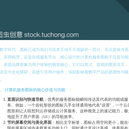
数字时代，图标已成为我们与技术互动不可或缺的一部分。无论是操作系
、应用程序，还是在线服务平台，精心设计的计算机服务图标不仅是功能
，更是品牌形象与用户体验的视觉核心。它们以简洁、直观的图形语言，
语言与文化障碍，高效引导用户操作，深刻影响着数字产品的易用性与吸
。
、 计算机服务图标的核心价值与功能
直观识别与快速导航
：优秀的服务图标能瞬间传达其代表的功能或服
务。例如，一个齿轮形状的图标几乎全球通用地代表“设置”，一个云
图形则让人联想到云存储或云计算服务。这种视觉上的速记能力，极
地提升了用户界面（UI）的导航效率。
节约屏幕空间与美化界面
：相比文字标签，图标占用空间更小，能在
限的屏幕区域内承载更多功能入口，同时通过其设计美感，使界面布