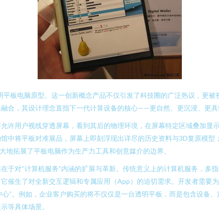
明平板电脑原型。这一创新概念产品不仅引发了科技圈的广泛热议，更被
缝融合，其设计理念直指下一代计算设备的核心——更自然、更沉浸、更具
允许用户视线穿透屏幕，看到其后的物理环境，在屏幕特定区域叠加显示
馆中将平板对准展品，屏幕上即刻浮现出详尽的历史资料与3D复原模型
极大地拓展了平板电脑作为生产力工具和创意媒介的边界。
在于对“计算机服务”内涵的扩展与革新。传统意义上的计算机服务，多
它催生了对全新交互逻辑和专属应用（App）的迫切需求。开发者需要
为中心”。例如，企业客户购买的将不仅仅是一台透明平板，而是包含设备
展示等具体场景。